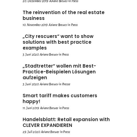
20. Dezember 2019
Ariane Breuer
in
Press
The reinvention of the real estate
business
10. November 2019
Ariane Breuer
in
Press
„City rescuers“ want to show
solutions with best practice
examples
3. Juni 2020
Ariane Breuer
in
Press
„Stadtretter“ wollen mit Best-
Practice-Beispielen Lösungen
aufzeigen
3. Juni 2020
Ariane Breuer
in
Presse
Smart tariff makes customers
happy!
11. Juni 2019
Ariane Breuer
in
Press
Handelsblatt: Retail expansion with
CLEVER EXPANDIEREN
29. Juli 2020
Ariane Breuer
in
Press