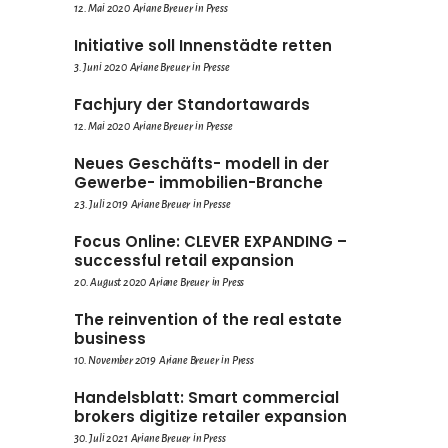
12. Mai 2020
Ariane Breuer
in
Press
Initiative soll Innenstädte retten
3. Juni 2020
Ariane Breuer
in
Presse
Fachjury der Standortawards
12. Mai 2020
Ariane Breuer
in
Presse
Neues Geschäfts- modell in der
Gewerbe- immobilien-Branche
23. Juli 2019
Ariane Breuer
in
Presse
Focus Online: CLEVER EXPANDING –
successful retail expansion
20. August 2020
Ariane Breuer
in
Press
The reinvention of the real estate
business
10. November 2019
Ariane Breuer
in
Press
Handelsblatt: Smart commercial
brokers digitize retailer expansion
30. Juli 2021
Ariane Breuer
in
Press