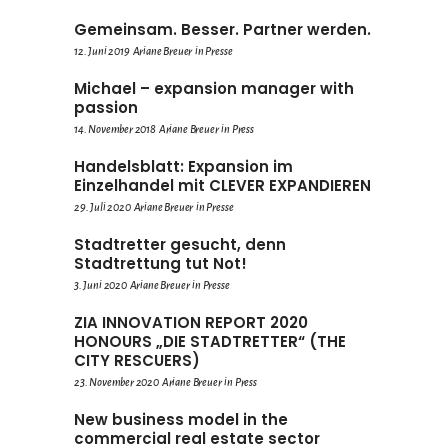
Gemeinsam. Besser. Partner werden.
12. Juni 2019
Ariane Breuer
in
Presse
Michael – expansion manager with
passion
14. November 2018
Ariane Breuer
in
Press
Handelsblatt: Expansion im
Einzelhandel mit CLEVER EXPANDIEREN
29. Juli 2020
Ariane Breuer
in
Presse
Stadtretter gesucht, denn
Stadtrettung tut Not!
3. Juni 2020
Ariane Breuer
in
Presse
ZIA INNOVATION REPORT 2020
HONOURS „DIE STADTRETTER“ (THE
CITY RESCUERS)
23. November 2020
Ariane Breuer
in
Press
New business model in the
commercial real estate sector