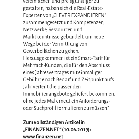
vereinfachen und preisgünstiger zu
gestalten, haben sich die Real-Estate-
Experten von „CLEVER EXPANDIEREN“
zusammengesetzt und Kompetenzen,
Netzwerke, Ressourcen und
Marktkenntnisse gebündelt, um neue
Wege bei der Vermittlung von
Gewerbeflächen zu gehen.
Herausgekommen ist ein Smart-Tarif für
Mehrfach-Kunden, die für den Abschluss
eines Jahresvertrages mit einmaliger
Gebühr je nach Bedarf und Zeitpunkt aufs
Jahr verteilt die passenden
Immobilienangebote geliefert bekommen,
ohne jedes Mal erneut ein Anforderungs-
oder Suchprofil formulieren zu müssen.“
Zum vollständigen Artikel in
„FINANZEN.NET“ (10.06.2019):
www.finanzen.net