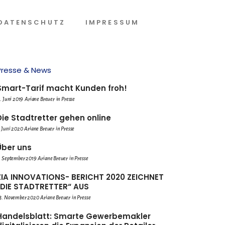
DATENSCHUTZ
IMPRESSUM
Presse & News
Smart-Tarif macht Kunden froh!
1. Juni 2019
Ariane Breuer
in
Presse
Die Stadtretter gehen online
. Juni 2020
Ariane Breuer
in
Presse
Über uns
. September 2019
Ariane Breuer
in
Presse
ZIA INNOVATIONS- BERICHT 2020 ZEICHNET
„DIE STADTRETTER“ AUS
3. November 2020
Ariane Breuer
in
Presse
Handelsblatt: Smarte Gewerbemakler