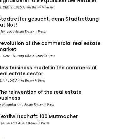
digitalisieren die Expansion der Retailer
2. Oktober 2020
Ariane Breuer
in
Presse
Stadtretter gesucht, denn Stadtrettung
tut Not!
. Juni 2020
Ariane Breuer
in
Presse
Revolution of the commercial real estate
market
0. Dezember 2019
Ariane Breuer
in
Press
New business model in the commercial
real estate sector
3. Juli 2019
Ariane Breuer
in
Press
The reinvention of the real estate
business
0. November 2019
Ariane Breuer
in
Press
Textilwirtschaft: 100 Mutmacher
. Januar 2021
Ariane Breuer
in
Presse