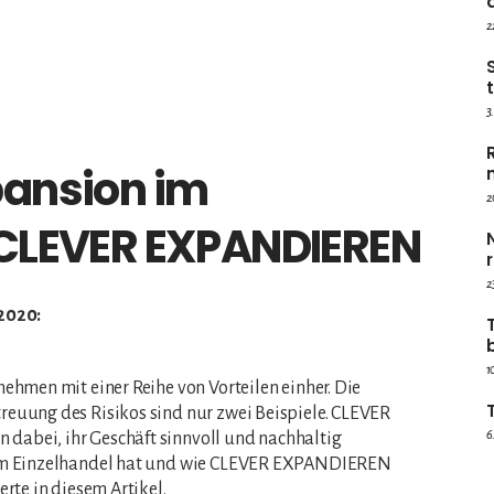
2
3
pansion im
2
 CLEVER EXPANDIEREN
2
.2020:
1
ehmen mit einer Reihe von Vorteilen einher. Die
euung des Risikos sind nur zwei Beispiele. CLEVER
6
abei, ihr Geschäft sinnvoll und nachhaltig
 im Einzelhandel hat und wie CLEVER EXPANDIEREN
rte in diesem Artikel.